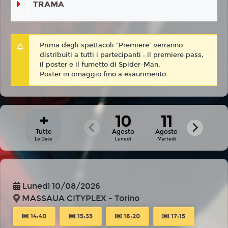
TRAMA
Prima degli spettacoli "Premiere" verranno
distribuiti a tutti i partecipanti : il premiere pass,
il poster e il fumetto di Spider-Man.
Poster in omaggio fino a esaurimento .
+
10
11
Tutte
Agosto
Agosto
Le Date
Lunedì
Martedì
Lunedì 10/08/2026
MASSAUA CITYPLEX - Torino
14:40
15:35
16:20
17:15