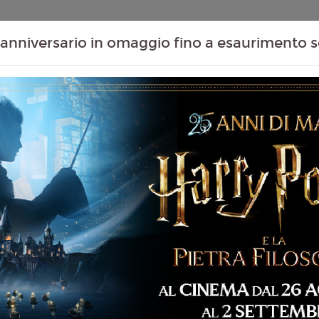
Contenuti Extra
Proiezioni Scolastiche
Eventi Passati
T
anniversario in omaggio fino a esaurimento s
RIED. 2026)
Non ci sono spettacol
 133 min
imazione
liano
Miyazaki