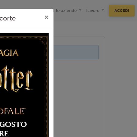
ecnologie
F.A.Q
Per le aziende
Lavoro
ACCEDI
×
corte
i legati a questo evento.