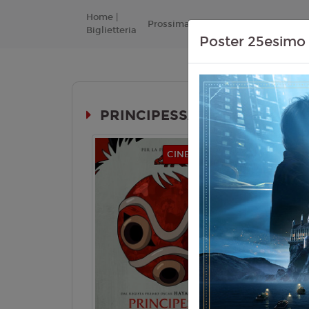
Home |
Prossimamente
Listino Prezzi
Biglietteria
Poster 25esimo 
PRINCIPESSA MONONOKE 4K (
Durata:
CINEMA IN FESTA
ANIME
Genere:
An
Lingua:
Ita
Età
T
Regia:
H. 
Anno:
1997